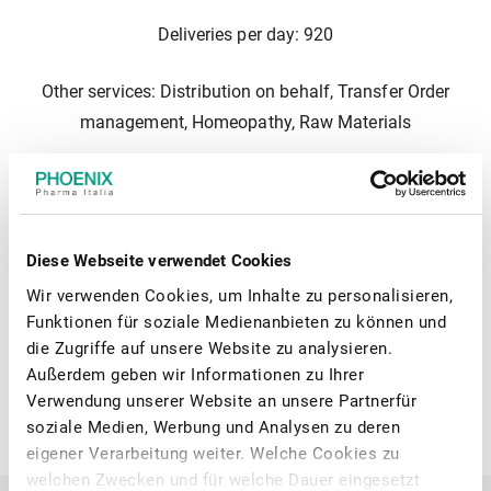
Deliveries per day: 920
Other services: Distribution on behalf, Transfer Order
management, Homeopathy, Raw Materials
Opening times
Diese Webseite verwendet Cookies
Monday - Friday: 05:00 - 23:00
Wir verwenden Cookies, um Inhalte zu personalisieren,
Funktionen für soziale Medienanbieten zu können und
Saturday: 07:00 - 23:00
die Zugriffe auf unsere Website zu analysieren.
Außerdem geben wir Informationen zu Ihrer
Verwendung unserer Website an unsere Partnerfür
Sunday: 05:30 - 23:00
soziale Medien, Werbung und Analysen zu deren
eigener Verarbeitung weiter. Welche Cookies zu
welchen Zwecken und für welche Dauer eingesetzt