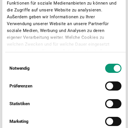
Funktionen für soziale Medienanbieten zu können und
die Zugriffe auf unsere Website zu analysieren.
Außerdem geben wir Informationen zu Ihrer
Verwendung unserer Website an unsere Partnerfür
soziale Medien, Werbung und Analysen zu deren
eigener Verarbeitung weiter. Welche Cookies zu
welchen Zwecken und für welche Dauer eingesetzt
werden, erfahren Sie unter „Details einblenden“.
Welche personenbezogenen Datenverarbeitungen mit
Einwilligungsauswahl
dem jeweiligen Zweck verfolgt werden, entnehmen Sie
Notwendig
Management Board
bitte unserer Datenschutzerklärung. Indem Sie auf
"Auswahl erlauben" oder "Cookies zulassen" klicken,
willigen Sie in das Setzen von und den Zugriff auf
Präferenzen
Cookies oder ähnliche Technologien auf Ihrem
Endgerät, mit dem Sie unsere Website besuchen, ein
Statistiken
sowie in die mit der jeweiligen Auswahl einhergehende
personenbezogene Datenverarbeitung. Zugleich
willigen Sie gem. Art. 49 Abs. 1 S. 1 lit. a) DSGVO ein,
Marketing
dass Ihre personenbezogenen Daten entsprechend