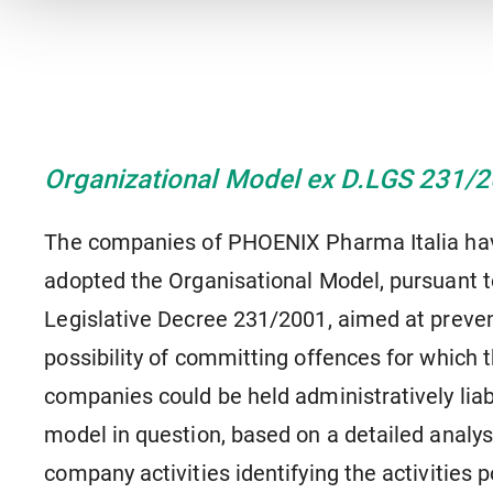
die Ih
sollen
Es bes
nicht 
Strafv
Vorgab
Einwil
Organizational Model ex D.LGS 231/
widerr
Browse
Daten
The companies of PHOENIX Pharma Italia ha
adopted the Organisational Model, pursuant t
Legislative Decree 231/2001, aimed at preven
possibility of committing offences for which 
companies could be held administratively liab
model in question, based on a detailed analys
company activities identifying the activities p