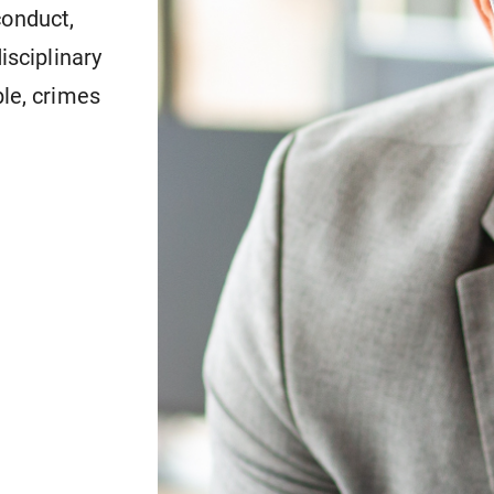
 conduct,
isciplinary
ble, crimes