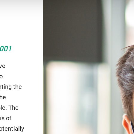
re Daten auf Grundlage Ihrer Einwilligung übermittelt werden
, kein der DSGVO vergleichbares Datenschutzniveau besteht.
teht also u. a. das Risiko, dass Sie Ihre Betroffenenrechte
wirksam ausüben können oder Ihre Daten durch staatliche
erfolgungsbehörden oder durch andere Dritte entgegen den
en der DSGVO verarbeitet werden können. Diese
ligungen können Sie jederzeit mit Wirkung für die Zukunft
2001
ufen, indem Sie die Verwendung von Cookies über Ihre
reinstellungen deaktivieren.
schutzerklärung
Impressum
ve
o
ting the
the
le. The
is of
otentially