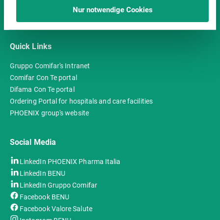
Betroffenenrechte nicht wirksam ausüben können oder
Via Fratelli Di Dio, 2
Nur notwendige Cookies
Ihre Daten durch staatliche Strafverfolgungsbehörden
20026 – Novate Milanese (MI), Italy
oder durch andere Dritte entgegen den Vorgaben der
DSGVO verarbeitet werden können. Diese
Quick Links
Einwilligungen können Sie jederzeit mit Wirkung für
die Zukunft widerrufen, indem Sie die Verwendung von
Gruppo Comifar's Intranet
Cookies über Ihre Browsereinstellungen deaktivieren.
Comifar Con Te portal
Datenschutzerklärung
Impressum
Difama Con Te portal
Ordering Portal for hospitals and care facilities
PHOENIX group's website
Social Media
LinkedIn PHOENIX Pharma Italia
LinkedIn BENU
LinkedIn Gruppo Comifar
Facebook BENU
Facebook Valore Salute