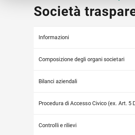
die Ih
Società traspar
sollen
Es bes
nicht 
Strafv
Informazioni
Vorgab
Einwil
widerr
Browse
Composizione degli organi societari
Daten
Bilanci aziendali
Procedura di Accesso Civico (ex. Art. 5
Controlli e rilievi