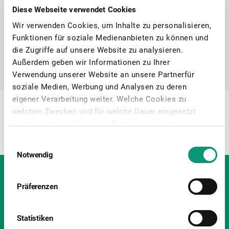
Diese Webseite verwendet Cookies
Wir verwenden Cookies, um Inhalte zu personalisieren,
Controlli e rilievi
Funktionen für soziale Medienanbieten zu können und
die Zugriffe auf unsere Website zu analysieren.
Außerdem geben wir Informationen zu Ihrer
Carta dei servizi
Verwendung unserer Website an unsere Partnerfür
soziale Medien, Werbung und Analysen zu deren
eigener Verarbeitung weiter. Welche Cookies zu
Le farmacie BENU
welchen Zwecken und für welche Dauer eingesetzt
werden, erfahren Sie unter „Details einblenden“.
Welche personenbezogenen Datenverarbeitungen mit
Einwilligungsauswahl
dem jeweiligen Zweck verfolgt werden, entnehmen Sie
Notwendig
bitte unserer Datenschutzerklärung. Indem Sie auf
"Auswahl erlauben" oder "Cookies zulassen" klicken,
Recapiti
willigen Sie in das Setzen von und den Zugriff auf
Präferenzen
Cookies oder ähnliche Technologien auf Ihrem
PHOENIX Pharma Italia S.p.A.
Endgerät, mit dem Sie unsere Website besuchen, ein
Via Fratelli Di Dio, 2
Statistiken
sowie in die mit der jeweiligen Auswahl einhergehende
20026 – Novate Milanese (MI), Italia