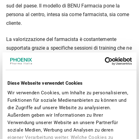
sud del paese. Il modello di BENU Farmacia pone la
persona al centro, intesa sia come farmacista, sia come
cliente.
La valorizzazione del farmacista è costantemente
supportata grazie a specifiche sessioni di training che ne
rafforzano il ruolo di consulente del benessere e della
salute. In questo modo il farmacista è sempre in grado di
proporre soluzioni specialistiche su problematiche di
forte valore per il cliente, come la “Salute e cura della
Diese Webseite verwendet Cookies
pelle” o la “Gestione e cura del dolore”.
Wir verwenden Cookies, um Inhalte zu personalisieren,
Funktionen für soziale Medienanbieten zu können und
La capacità di soddisfare ogni esigenza dei clienti è
die Zugriffe auf unsere Website zu analysieren.
Außerdem geben wir Informationen zu Ihrer
rafforzata anche da innovativi servizi per la salute che
Verwendung unserer Website an unsere Partnerfür
rendono BENU Farmacia uno dei rari esempi di Farmacia
soziale Medien, Werbung und Analysen zu deren
Hub della Salute presenti nel panorama nazionale.
eigener Verarbeitung weiter. Welche Cookies zu