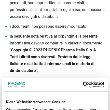
personali, non imprenditoriali, commerciali,
professionali, o informativi. In ogni caso, non possono
essere divulgati o distribuiti;
i documenti non possono essere modificati;
la seguente nota relativa al copyright e la presente
informativa devono comparire in ciascun documento:
"
Copyright © 2023 PHOENIX Pharma Italia S.p.A.
Tutti i diritti sono riservati. Protetto dalle leggi
italiane e dai trattati internazionali in materia di
diritto d'autore
";
le informative in tema di diritti d'autore e marchi,
nonché le altre informative in tema di proprietà
intellettuale relative ai documenti disponibili nel
presente sito web non possono essere in alcun modo
Diese Webseite verwendet Cookies
rimosse.
Wir verwenden Cookies, um Inhalte zu personalisieren,