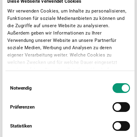
Diese Webseite verwendet Cookies
Wir verwenden Cookies, um Inhalte zu personalisieren,
Funktionen für soziale Medienanbieten zu können und
die Zugriffe auf unsere Website zu analysieren.
Außerdem geben wir Informationen zu Ihrer
Verwendung unserer Website an unsere Partnerfür
soziale Medien, Werbung und Analysen zu deren
Pharma service
eigener Verarbeitung weiter. Welche Cookies zu
welchen Zwecken und für welche Dauer eingesetzt
werden, erfahren Sie unter „Details einblenden“.
Welche personenbezogenen Datenverarbeitungen mit
Einwilligungsauswahl
dem jeweiligen Zweck verfolgt werden, entnehmen Sie
Notwendig
bitte unserer Datenschutzerklärung. Indem Sie auf
"Auswahl erlauben" oder "Cookies zulassen" klicken,
willigen Sie in das Setzen von und den Zugriff auf
Präferenzen
Cookies oder ähnliche Technologien auf Ihrem
Endgerät, mit dem Sie unsere Website besuchen, ein
Statistiken
sowie in die mit der jeweiligen Auswahl einhergehende
personenbezogene Datenverarbeitung. Zugleich