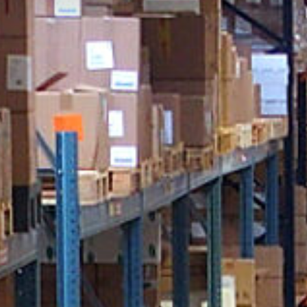
die Ih
sollen
Es bes
nicht 
Strafv
Vorgab
Einwil
widerr
Browse
Daten