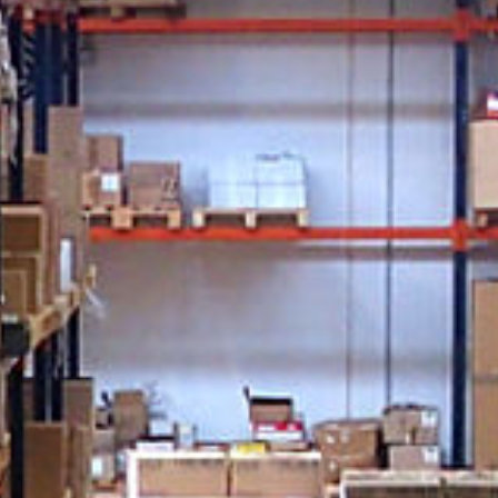
re Daten auf Grundlage Ihrer Einwilligung übermittelt werden
, kein der DSGVO vergleichbares Datenschutzniveau besteht.
teht also u. a. das Risiko, dass Sie Ihre Betroffenenrechte
wirksam ausüben können oder Ihre Daten durch staatliche
erfolgungsbehörden oder durch andere Dritte entgegen den
en der DSGVO verarbeitet werden können. Diese
ligungen können Sie jederzeit mit Wirkung für die Zukunft
ufen, indem Sie die Verwendung von Cookies über Ihre
reinstellungen deaktivieren.
schutzerklärung
Impressum