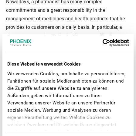
Nowadays, a pharmacist has many complex
commitments and a great responsibility in the
management of medicines and health products that he
provides to customers on a daily basis. In particular, a
pharmacy owner has to deal with a range of business
activities such as product policy, pricing, marketing and
communication, procurement, inventory and the
management of staff.
Diese Webseite verwendet Cookies
Wir verwenden Cookies, um Inhalte zu personalisieren,
He has a clear need to simplify his workload, and the
Funktionen für soziale Medienanbieten zu können und
choice to join an organised network of pharmacies such
die Zugriffe auf unsere Website zu analysieren.
as Valore Salute Farmacia offers the following great
Außerdem geben wir Informationen zu Ihrer
advantages:
Verwendung unserer Website an unsere Partnerfür
soziale Medien, Werbung und Analysen zu deren
eigener Verarbeitung weiter. Welche Cookies zu
Daily support for your business
welchen Zwecken und für welche Dauer eingesetzt
werden, erfahren Sie unter „Details einblenden“.
More time for your customers