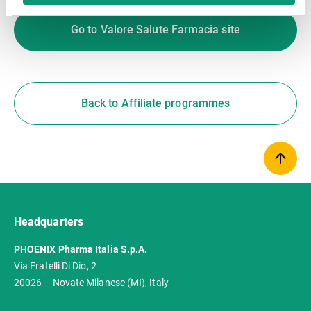
oder durch andere Dritte entgegen den Vorgaben der
Go to Valore Salute Farmacia site
DSGVO verarbeitet werden können. Diese
Einwilligungen können Sie jederzeit mit Wirkung für
die Zukunft widerrufen, indem Sie die Verwendung von
Cookies über Ihre Browsereinstellungen deaktivieren.
Datenschutzerklärung
Impressum
Back to Affiliate programmes
Headquarters
PHOENIX Pharma Italia S.p.A.
Via Fratelli Di Dio, 2
20026 – Novate Milanese (MI), Italy